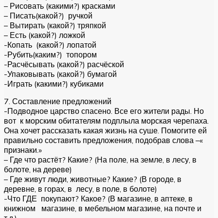
– Рисовать (какими?) красками
– Писать(какой?) ручкой
– Вытирать (какой?) тряпкой
– Есть (какой?) ложкой
-Копать (какой?) лопатой
-Рубить(каким?) топором
-Расчёсывать (какой?) расчёской
-Упаковывать (какой?) бумагой
-Играть (какими?) кубиками
7. Составление предложений
-Подводное царство спасено. Все его жители рады. Но
вот к морским обитателям подплыла морская черепаха.
Она хочет рассказать какая жизнь на суше. Помогите ей
правильно составить предложения, подобрав слова –«
признаки.»
– Где что растёт? Какие? (На поле, на земле, в лесу, в
болоте, на дереве)
– Где живут люди, животные? Какие? (В городе, в
деревне, в горах, в лесу, в поле, в болоте)
-Что ГДЕ покупают? Какое? (В магазине, в аптеке, в
книжном магазине, в мебельном магазине, на почте и