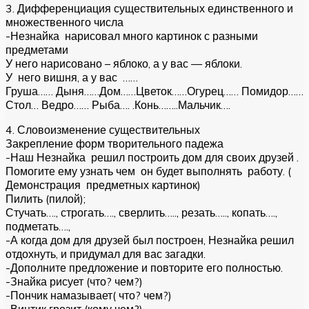
3. Дифференциация существительных единственного и
множественного числа
-Незнайка нарисовал много картинок с разными
предметами
У него нарисовано – яблоко, а у вас — яблоки.
У него вишня, а у вас ……
Груша…… Дыня……Дом……Цветок……Огурец…… Помидор……
Стол… Ведро…… Рыба…. .Конь……..Мальчик….
4. Словоизменение существительных
Закрепление форм творительного падежа
-Наш Незнайка решил построить дом для своих друзей .
Помогите ему узнать чем он будет выполнять работу. (
Демонстрация предметных картинок)
Пилить (пилой);
Стучать…., строгать…., сверлить….., резать….., копать….,
подметать….,
-А когда дом для друзей был построен, Незнайка решил
отдохнуть, и придумал для вас загадки.
-Дополните предложение и повторите его полностью.
-Знайка рисует (что? чем?)
-Пончик намазывает( что? чем?)