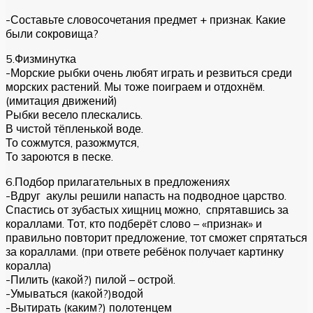
-Составьте словосочетания предмет + признак. Какие
были сокровища?
5.Физминутка
-Морские рыбки очень любят играть и резвиться среди
морских растений. Мы тоже поиграем и отдохнём.
(имитация движений)
Рыбки весело плескались.
В чистой тёпленькой воде.
То сожмутся, разожмутся,
То зароются в песке.
6.Подбор прилагательных в предложениях
-Вдруг акулы решили напасть на подводное царство.
Спастись от зубастых хищниц можно, спрятавшись за
кораллами. Тот, кто подберёт слово – «признак» и
правильно повторит предложение, тот сможет спрятаться
за кораллами. (при ответе ребёнок получает картинку
коралла)
-Пилить (какой?) пилой – острой.
-Умываться (какой?)водой
-Вытирать (каким?) полотенцем