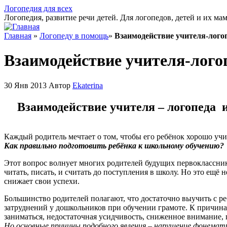
Логопедия для всех
Логопедия, развитие речи детей. Для логопедов, детей и их ма
Главная
»
Логопеду в помощь
»
Взаимодействие учителя-лого
Взаимодействие учителя-лого
30 Янв 2013 Автор
Ekaterina
Взаимодействие учителя – логопеда 
Каждый родитель мечтает о том, чтобы его ребёнок хорошо учи
Как правильно подготовить ребёнка к школьному обучению?
Этот вопрос волнует многих родителей будущих первокласснико
читать, писать, и считать до поступления в школу. Но это ещ
снижает свои успехи.
Большинство родителей полагают, что достаточно выучить с реб
затруднений у дошкольников при обучении грамоте. К причина
заниматься, недостаточная усидчивость, сниженное внимание, 
Но основные причины подобного явления – нарушение фонемати