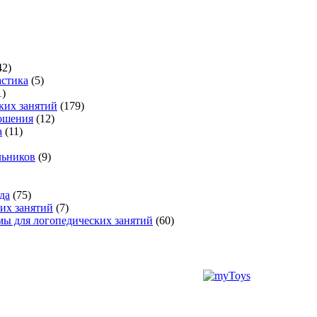
42)
стика
(5)
1)
ких занятий
(179)
ошения
(12)
а
(11)
льников
(9)
да
(75)
их занятий
(7)
ы для логопедических занятий
(60)