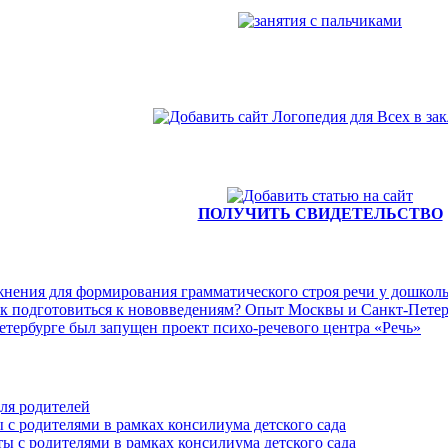
ПОЛУЧИТЬ СВИДЕТЕЛЬСТВО
нения для формирования грамматического строя речи у дошколь
ак подготовиться к нововведениям? Опыт Москвы и Санкт-Петер
етербурге был запущен проект психо-речевого центра «Речь»
ля родителей
 с родителями в рамках консилиума детского сада
ы с родителями в рамках консилиума детского сада