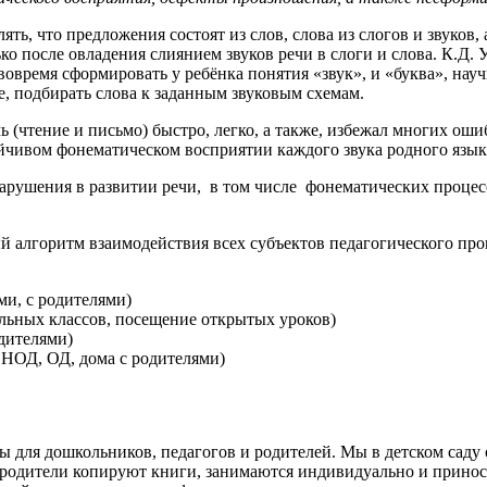
ять, что предложения состоят из слов, слова из слогов и звуков,
о после овладения слиянием звуков речи в слоги и слова. К.Д. 
 вовремя сформировать у ребёнка понятия «звук», и «буква», науч
е, подбирать слова к заданным звуковым схемам.
 (чтение и письмо) быстро, легко, а также, избежал многих ошиб
ойчивом фонематическом восприятии каждого звука родного язык
нарушения в развитии речи, в том числе фонематических процес
 алгоритм взаимодействия всех субъектов педагогического про
ми, с родителями)
льных классов, посещение открытых уроков)
дителями)
 НОД, ОД, дома с родителями)
ы для дошкольников, педагогов и родителей. Мы в детском саду
родители копируют книги, занимаются индивидуально и принося