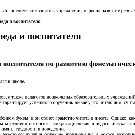
м. Логопедические занятия, упражнения, игры на развитие речи.
педа и воспитателя
педа и воспитателя
и воспитателя по развитию фонематиче
лся в школе.
в, а также педагогов дошкольных образовательных учреждений. 
ё не гарантирует успешного обучения. Бывает, что читающий, сч
ёнком буквы, и он станет грамотно читать и писать. Однако, ка
м затруднений относятся микросоциальная и педагогическая за
память, трудности в поведении.
ческого восприятия, дефекты произношения, а также несформир