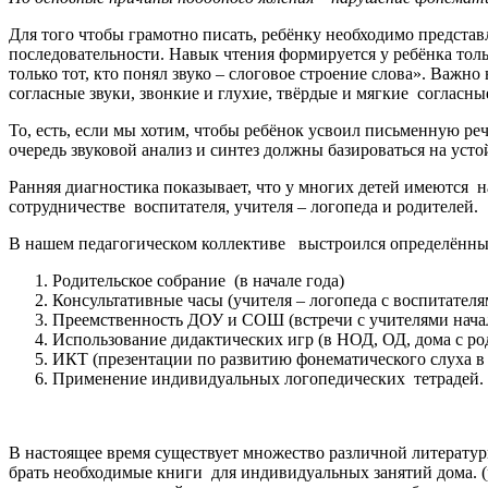
Для того чтобы грамотно писать, ребёнку необходимо представл
последовательности. Навык чтения формируется у ребёнка тольк
только тот, кто понял звуко – слоговое строение слова». Важно
согласные звуки, звонкие и глухие, твёрдые и мягкие согласны
То, есть, если мы хотим, чтобы ребёнок усвоил письменную речь
очередь звуковой анализ и синтез должны базироваться на уст
Ранняя диагностика показывает, что у многих детей имеются 
сотрудничестве воспитателя, учителя – логопеда и родителей.
В нашем педагогическом коллективе выстроился определённый
Родительское собрание (в начале года)
Консультативные часы (учителя – логопеда с воспитателя
Преемственность ДОУ и СОШ (встречи с учителями нача
Использование дидактических игр (в НОД, ОД, дома с ро
ИКТ (презентации по развитию фонематического слуха в
Применение индивидуальных логопедических тетрадей.
В настоящее время существует множество различной литератур
брать необходимые книги для индивидуальных занятий дома. (