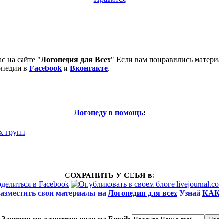
с на сайте "
Логопедия для Всех
" Если вам понравились матери
опедии в
Facebook
и
Вконтакте
.
Логопеду в помощь
:
х групп
СОХРАНИТЬ У СЕБЯ в:
азместить свои материалы на
Логопедия для всех
Узнай
КАК
Занятия по развитию речи на Email: