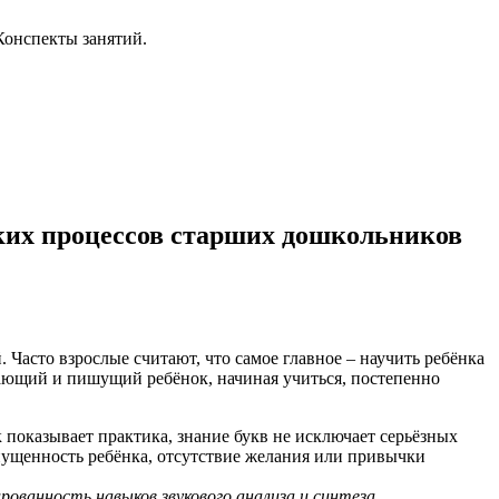
 Конспекты занятий.
ских процессов старших дошкольников
Часто взрослые считают, что самое главное – научить ребёнка
итающий и пишущий ребёнок, начиная учиться, постепенно
к показывает практика, знание букв не исключает серьёзных
пущенность ребёнка, отсутствие желания или привычки
ованность навыков звукового анализа и синтеза.