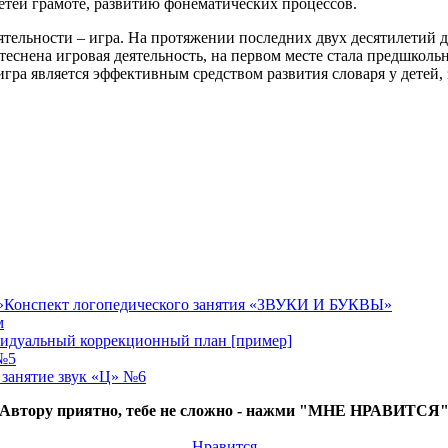
етей грамоте, развитию фонематических процессов.
еятельности – игра. На протяжении последних двух десятилетий
теснена игровая деятельность, на первом месте стала предшкол
и игра является эффективным средством развития словаря у дет
Конспект логопедического занятия «ЗВУКИ И БУКВЫ»
м
идуальный коррекционный план [пример]
№5
занятие звук «Ц» №6
Автору приятно, тебе не сложно - нажми "МНЕ НРАВИТСЯ
Нравится