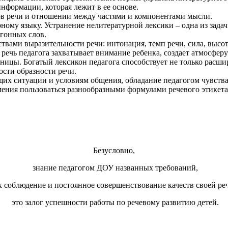
нформации, которая лежит в ее основе.
ов речи и отношении между частями и компонентами мысли.
рному языку. Устранение нелитературной лексики – одна из зада
ргонных слов.
вами выразительности речи: интонация, темп речи, сила, высота
речь педагога захватывает внимание ребенка, создает атмосфер
иницы. Богатый лексикон педагога способствует не только расши
ости образности речи.
щих ситуации и условиям общения, обладание педагогом чувства
мения пользоваться разнообразными формулами речевого этикета,
Безусловно,
знание педагогом ДОУ названных требований,
 соблюдение и постоянное совершенствование качеств своей ре
это залог успешности работы по речевому развитию детей.