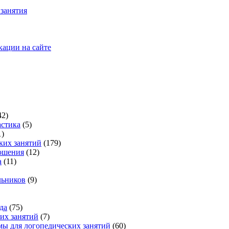
занятия
кации на сайте
42)
стика
(5)
1)
ких занятий
(179)
ошения
(12)
а
(11)
льников
(9)
да
(75)
их занятий
(7)
ы для логопедических занятий
(60)