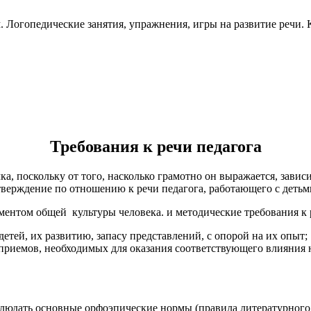
м. Логопедические занятия, упражнения, игры на развитие речи.
Требования к речи педагога
чка, поскольку от того, насколько грамотно он выражается, завис
тверждение по отношению к речи педагога, работающего с детьм
ментом общей культуры человека. и методические требования к 
детей, их развитию, запасу представлений, с опорой на их опыт;
приемов, необходимых для оказания соответствующего влияния н
блюдать основные орфоэпические нормы (правила литературного 