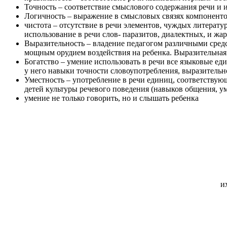
Точность – соответствие смыслового содержания речи и и
Логичность – выражение в смысловых связях компонент
чистота – отсутствие в речи элементов, чуждых литерату
использование в речи слов- паразитов, диалектных, и жа
Выразительность – владение педагогом различными средст
мощным орудием воздействия на ребенка. Выразительная 
Богатство – умение использовать в речи все языковые ед
у него навыки точности словоупотребления, выразительн
Уместность – употребление в речи единиц, соответствую
детей культуры речевого поведения (навыков общения, у
умение не только говорить, но и слышать ребенка
их