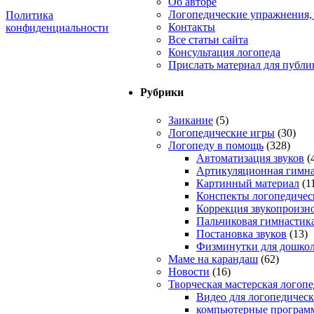
Об авторе
Логопедические упражнения, 
Политика
Контакты
конфиденциальности
Все статьи сайта
Консультация логопеда
Прислать материал для публи
Рубрики
Заикание
(5)
Логопедические игры
(30)
Логопеду в помощь
(328)
Автоматизация звуков
(
Артикуляционная гимна
Картинный материал
(1
Конспекты логопедичес
Коррекция звукопроизн
Пальчиковая гимнастик
Постановка звуков
(13)
Физминутки для дошко
Маме на карандаш
(62)
Новости
(16)
Творческая мастерская логопе
Видео для логопедическ
компьютерные программ