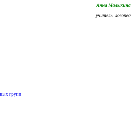
Анна Малыхина
учитель -логопед
евых групп