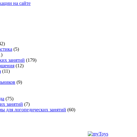
кации на сайте
42)
стика
(5)
1)
ких занятий
(179)
ошения
(12)
а
(11)
льников
(9)
да
(75)
их занятий
(7)
ы для логопедических занятий
(60)