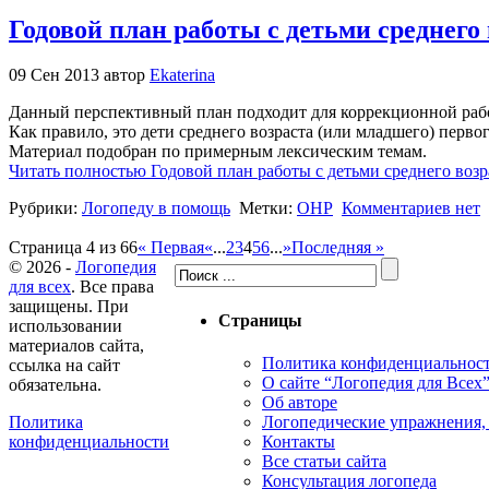
Годовой план работы с детьми среднего
09 Сен 2013 автор
Ekaterina
Данный перспективный план подходит для коррекционной рабо
Как правило, это дети среднего возраста (или младшего) первог
Материал подобран по примерным лексическим темам.
Читать полностью Годовой план работы с детьми среднего возр
Рубрики:
Логопеду в помощь
Метки:
ОНР
Комментариев нет
Страница 4 из 66
« Первая
«
...
2
3
4
5
6
...
»
Последняя »
© 2026 -
Логопедия
для всех
. Все права
защищены. При
Страницы
использовании
материалов сайта,
Политика конфиденциальнос
ссылка на сайт
О сайте “Логопедия для Всех
обязательна.
Об авторе
Логопедические упражнения, 
Политика
Контакты
конфиденциальности
Все статьи сайта
Консультация логопеда