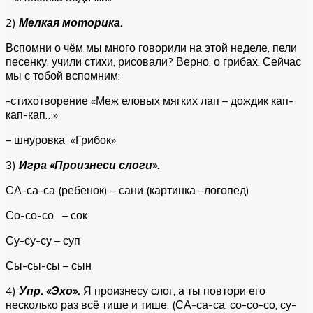
2)
Мелкая моторика.
Вспомни о чём мы много говорили на этой неделе, пели
песенку, учили стихи, рисовали? Верно, о грибах. Сейчас
мы с тобой вспомним:
-стихотворение «Меж еловых мягких лап – дождик кап-
кап-кап…»
– шнуровка «Грибок»
3)
Игра «Произнеси слоги».
СА-са-са (ребенок) – сани (картинка –логопед)
Со-со-со – сок
Су-су-су – суп
Сы-сы-сы – сын
4)
Упр. «Эхо».
Я произнесу слог, а ты повтори его
несколько раз всё тише и тише. (СА-са-са, со-со-со, су-