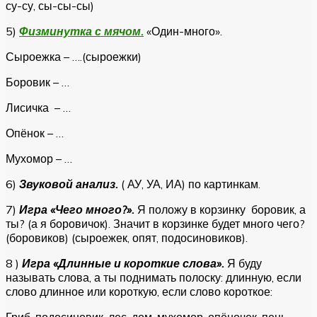
су-су, сы-сы-сы)
5)
Физминутка с мячом.
«Один-много».
Сыроежка – ….(сыроежки)
Боровик – …
Лисичка – …
Опёнок – …
Мухомор – …
6)
Звуковой анализ.
( АУ, УА, ИА) по картинкам.
7)
Игра «Чего много?».
Я положу в корзинку боровик, а
ты? (а я боровичок). Значит в корзинке будет много чего?
(боровиков) (сыроежек, опят, подосиновиков).
8 )
Игра «Длинные и короткие слова».
Я буду
называть слова, а ты поднимать полоску: длинную, если
слово длинное или короткую, если слово короткое:
Гриб, подосиновик, лес, дом, мухомор, опёночек, пень.