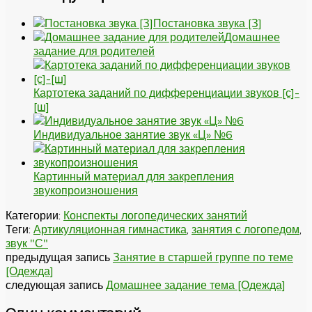
Постановка звука [З]
Домашнее
задание для родителей
Картотека заданий по дифференциации звуков [с]-
[ш]
Индивидуальное занятие звук «Ц» №6
Картинный материал для закрепления
звукопроизношения
Категории:
Конспекты логопедических занятий
Теги:
Артикуляционная гимнастика
,
занятия с логопедом
,
звук "С"
предыдущая запись
Занятие в старшей группе по теме
[Одежда]
следующая запись
Домашнее задание тема [Одежда]