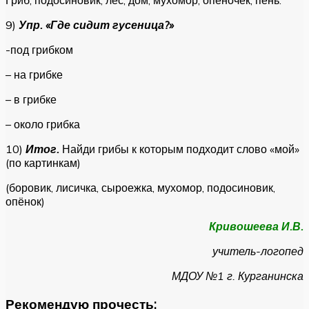
9)
Упр. «Где сидит гусеница?»
-под грибком
– на грибке
– в грибке
– около грибка
10)
Итог.
Найди грибы к которым подходит слово «мой»
(по картинкам)
(боровик, лисичка, сыроежка, мухомор, подосиновик,
опёнок)
Кривошеева И.В.
учитель-логопед
МДОУ №1 г. Курганинска
Рекомендую прочесть: