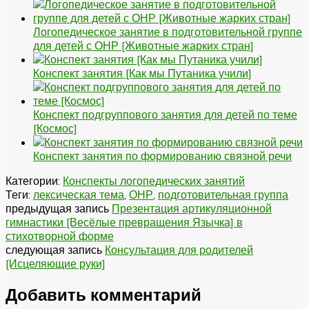
Логопедическое занятие в подготовительной группе
для детей с ОНР [Животные жарких стран]
Конспект занятия [Как мы Путаника учили]
Конспект подгруппового занятия для детей по теме
[Космос]
Конспект занятия по формированию связной речи
Категории:
Конспекты логопедических занятий
Теги:
лексическая тема
,
ОНР
,
подготовительная группа
предыдущая запись
Презентация артикуляционной
гимнастики [Весёлые превращения Язычка] в
стихотворной форме
следующая запись
Консультация для родителей
[Исцеляющие руки]
Добавить комментарий