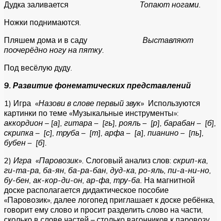
Дудка заливается
Топают ногами.
Ножки поднимаются.
Пляшем дома и в саду
Выставляют
поочерёдно ногу на пятку.
Под весёлую дуду.
9. Развитие фонематических представлений
1) Игра
«Назови в слове первый звук»
Используются
картинки по теме «Музыкальные инструменты»:
аккордион – [а], гитара – [гь], рояль – [р], барабан – [б],
скрипка – [с], труба – [т], арфа – [а], пианино – [пь],
бубен – [б].
2)
Игра «Паровозик».
Слоговый анализ слов:
скрип-ка,
ги-та-ра, ба-ян, ба-ра-бан, дуд-ка, ро-яль, пи-а-ни-но,
бу-бен, ак-кор-ди-он, ар-фа, тру-ба.
На магнитной
доске располагается дидактическое пособие
«Паровозик», далее логопед приглашает к доске ребёнка,
говорит ему слово и просит разделить слово на части,
сколько в слове частей – столько вагончиков к паровозу