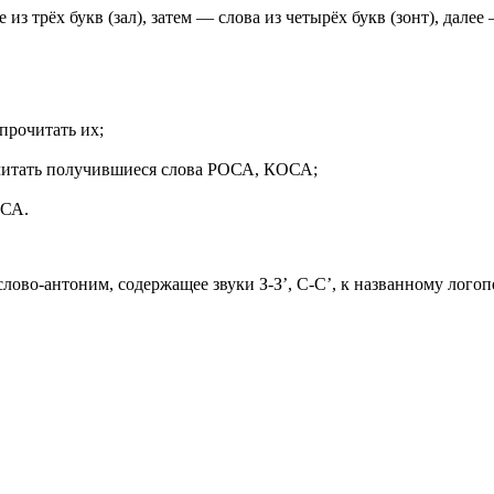
 из трёх букв (зал), затем — слова из четырёх букв (зонт), далее
прочитать их;
очитать получившиеся слова РОСА, КОСА;
ОСА.
слово-антоним, содержащее звуки З-З’, С-С’, к названному логоп