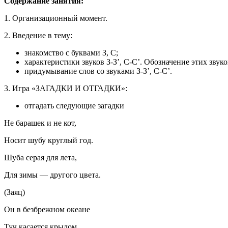
Содержание занятия:
1. Организационный момент.
2. Введение в тему:
знакомство с буквами З, С;
характеристики звуков З-З’, С-С’. Обозначение этих звуко
придумывание слов со звуками З-З’, С-С’.
3. Игра «ЗАГАДКИ И ОТГАДКИ»:
отгадать следующие загадки
Не барашек и не кот,
Носит шубу круглый год.
Шуба серая для лета,
Для зимы — другого цвета.
(Заяц)
Он в безбрежном океане
Туч касается крылом.