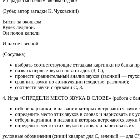
Я с радостью белым зверям отдаю!
(Зубы; автор загадки К. Чуковский)
Висит за окошком
Кулек ледяной.
Он полон капели
И пахнет весной.
(Сосулька)
выбрать соответствующие отгадкам картинки из банка п
назвать первые звуки слов-отгадок (З, С);
провести сравнительный анализ звуков (звонкий — глухо
сравнить звуки по артикуляции (сходство, различие);
соотнести звуки с буквами С, З.
4. Игра «ОПРЕДЕЛИ МЕСТО ЗВУКА В СЛОВЕ» (работа с банк
отбери картинки, в названии которых встречаются звуки З-З’
определить место этих звуков в словах и нарисовать их у
отбери картинки, в названии которых встречаются звуки С-
определить место этих звуков в словах и нарисовать их
условные обозначения (синий квадрат для С, зеленый — для С’