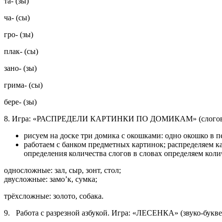
та- (зы)
ча- (сы)
гро- (зы)
плак- (сы)
зано- (зы)
грима- (сы)
бере- (зы)
8. Игра: «РАСПРЕДЕЛИ КАРТИНКИ ПО ДОМИКАМ» (слоговой
рисуем на доске три домика с окошками: одно окошко в пе
работаем с банком предметных картинок; распределяем к
определения количества слогов в словах определяем колич
односложные: зал, сыр, зонт, стол;
двусложные: замо’к, сумка;
трёхсложные: золото, собака.
9. Работа с разрезной азбукой. Игра: «ЛЕСЕНКА» (звуко-букве