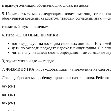
в прямоугольниках, обозначающих слова, на доске.
5. Нарисовать схемы к следующим словам: «месяц», «стол», «з
обозначается красным квадратом, твердый согласный звук — с
согласный звук — зеленым.
6. Игра «СЛОГОВЫЕ ДОМИКИ»:
логопед рисует на доске два слоговых домика в 10 этаже
дети по очереди подходят к доске и пишут буквы С в ле
читая получившиеся слоги, определяют, где согласные зву
З) звучат мягко и где — твёрдо.
7. ФИЗМИНУТКА: игра «Добавлялки» (упражнение на слоговой
Логопед бросает мяч ребенку, произнося начало слова. Ребено
бу- (сы)
во- (зы)
ве- (сы)