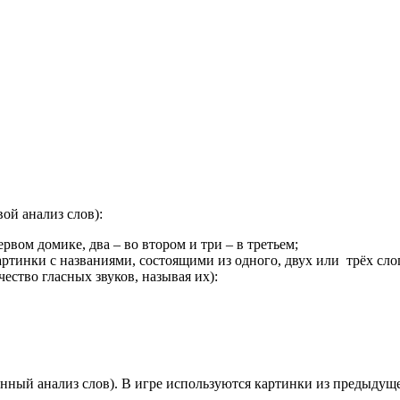
 анализ слов):
рвом домике, два – во втором и три – в третьем;
артинки с названиями, состоящими из одного, двух или трёх сл
ество гласных звуков, называя их):
нный анализ слов). В игре используются картинки из предыдуще