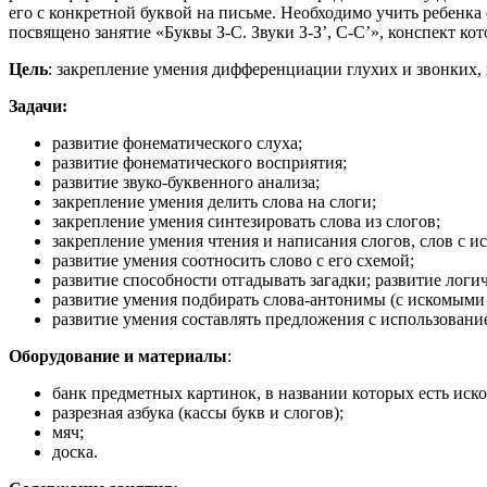
его с конкретной буквой на письме. Необходимо учить ребенка
посвящено занятие «Буквы З-С. Звуки З-З’, С-С’», конспект кот
Цель
: закрепление умения дифференциации глухих и звонких, м
Задачи:
развитие фонематического слуха;
развитие фонематического восприятия;
развитие звуко-буквенного анализа;
закрепление умения делить слова на слоги;
закрепление умения синтезировать слова из слогов;
закрепление умения чтения и написания слогов, слов с и
развитие умения соотносить слово с его схемой;
развитие способности отгадывать загадки; развитие логи
развитие умения подбирать слова-антонимы (с искомыми 
развитие умения составлять предложения с использовани
Оборудование и материалы
:
банк предметных картинок, в названии которых есть иско
разрезная азбука (кассы букв и слогов);
мяч;
доска.