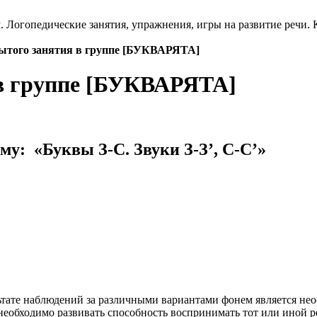
м. Логопедические занятия, упражнения, игры на развитие речи.
ытого занятия в группе [БУКВАРЯТА]
 в группе [БУКВАРЯТА]
ему: «Буквы З-С. Звуки З-З’, С-С’»
ьтате наблюдений за различными вариантами фонем является не
еобходимо развивать способность воспринимать тот или иной реч