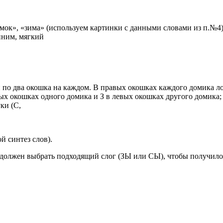
амок», «зима» (используем картинки с данными словами из п.№4
иним, мягкий
й по два окошка на каждом. В правых окошках каждого домика л
вых окошках одного домика и З в левых окошках другого домика;
ки (С,
 синтез слов).
к должен выбрать подходящий слог (ЗЫ или СЫ), чтобы получилос