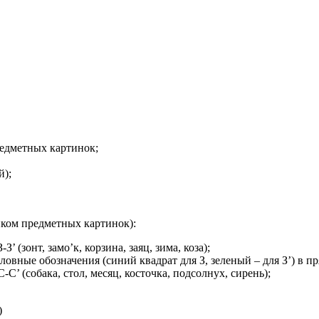
редметных картинок;
й);
ом предметных картинок):
 (зонт, замо’к, корзина, заяц, зима, коза);
словные обозначения (синий квадрат для З, зеленый – для З’) в п
С’ (собака, стол, месяц, косточка, подсолнух, сирень);
)