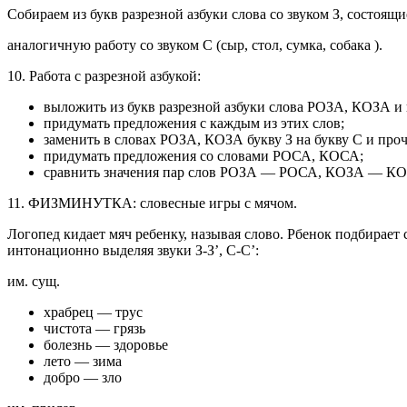
Собираем из букв разрезной азбуки слова со звуком З, состоящие
аналогичную работу со звуком С (сыр, стол, сумка, собака ).
10. Работа с разрезной азбукой:
выложить из букв разрезной азбуки слова РОЗА, КОЗА и 
придумать предложения с каждым из этих слов;
заменить в словах РОЗА, КОЗА букву З на букву С и пр
придумать предложения со словами РОСА, КОСА;
сравнить значения пар слов РОЗА — РОСА, КОЗА — К
11. ФИЗМИНУТКА: словесные игры с мячом.
Логопед кидает мяч ребенку, называя слово. Рбенок подбирает 
интонационно выделяя звуки З-З’, С-С’:
им. сущ.
храбрец — трус
чистота — грязь
болезнь — здоровье
лето — зима
добро — зло