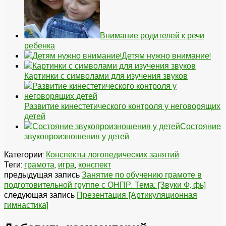
Внимание родителей к речи
ребенка
Детям нужно внимание!
Картинки с символами для изучения звуков
Развитие кинестетического контроля у неговорящих
детей
Состояние
звукопроизношения у детей
Категории:
Конспекты логопедических занятий
Теги:
грамота
,
игра
,
конспект
предыдущая запись
Занятие по обучению грамоте в
подготовительной группе с ОНПР. Тема: [Звуки Ф, фь]
следующая запись
Презентация [Артикуляционная
гимнастика]