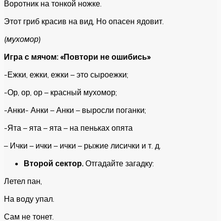
Воротник на тонкой ножке.
Этот гриб красив на вид, Но опасен ядовит.
(мухомор)
Игра с мячом: «Повтори не ошибись»
-Ежки, ежки, ежки – это сыроежки;
-Ор, ор, ор – красный мухомор;
-Анки- Анки – Анки – выросли поганки;
-Ята – ята – ята – на пеньках опята
– Ички – ички – ички – рыжие лисички и т. д.
Второй сектор.
Отгадайте загадку:
Летел пан,
На воду упал.
Сам не тонет.