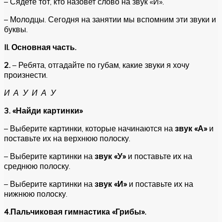
– Сядете тот, кто назовет слово на звук «И».
– Молодцы. Сегодня на занятии мы вспомним эти звуки и
буквы.
II
. Основная часть.
2.
– Ребята, отгадайте по губам, какие звуки я хочу
произнести.
И А У И А У
3. «Найди картинки»
– Выберите картинки, которые начинаются на
звук «А»
и
поставьте их на верхнюю полоску.
– Выберите картинки на
звук «У»
и поставьте их на
среднюю полоску.
– Выберите картинки на
звук «И»
и поставьте их на
нижнюю полоску.
4.Пальчиковая гимнастика «Грибы».