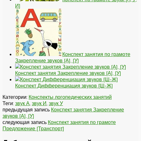
И]
Конспект занятия по грамоте
Закрепление звуков [А], [У]
Конспект занятия Закрепление звуков [А], [У]
Конспект Дифференциация звуков [Ш-Ж]
Категории:
Конспекты логопедических занятий
Теги:
звук А
,
звук И
,
звук У
предыдущая запись
Конспект занятия Закрепление
звуков [А], [У]
следующая запись
Конспект занятия по грамоте
Предложение [Транспорт]