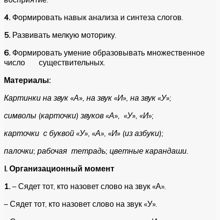
4.
Формировать навык анализа и синтеза слогов.
5.
Развивать мелкую моторику.
6.
Формировать умение образовывать множественное
число существительных.
Материалы:
Картинки на звук «А», на звук «И», на звук «У»;
символы (карточки) звуков «А», «У», «И»;
карточки с буквой «У», «А», «И» (из азбуки);
палочки; рабочая тетрадь; цветные карандаши.
I
.
Организационный момент
1.
– Сядет тот, кто назовет слово на звук «А».
– Сядет тот, кто назовет слово на звук «У».