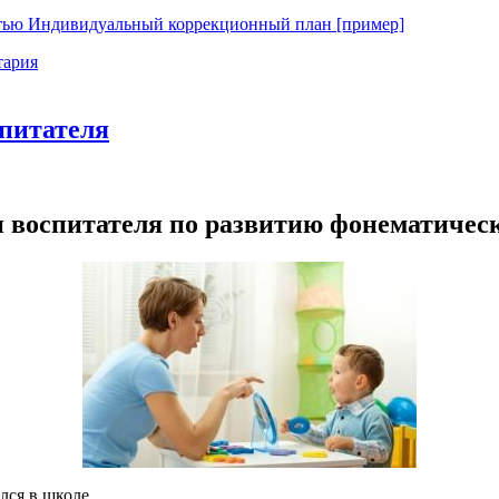
тью Индивидуальный коррекционный план [пример]
тария
спитателя
и воспитателя по развитию фонематиче
лся в школе.