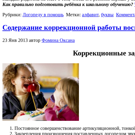
Как правильно подготовить ребёнка к школьному обучению?
Рубрики:
Логопеду в помощь
Метки:
алфавит
,
буквы
Коммент
Содержание коррекционной работы вос
23 Янв 2013 автор
Фомина Оксана
Коррекционные зад
Постоянное совершенствование артикуляционной, тонко
Закрепления произношения поставленных логопедом звук