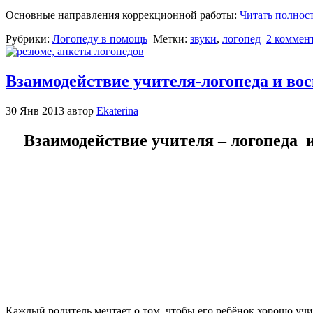
Основные направления коррекционной работы:
Читать полнос
Рубрики:
Логопеду в помощь
Метки:
звуки
,
логопед
2 коммен
Взаимодействие учителя-логопеда и во
30 Янв 2013 автор
Ekaterina
Взаимодействие учителя – логопеда 
Каждый родитель мечтает о том, чтобы его ребёнок хорошо учи