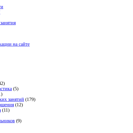
ти
”
занятия
кации на сайте
42)
стика
(5)
1)
ких занятий
(179)
ошения
(12)
а
(11)
льников
(9)