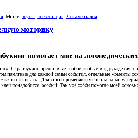
ий
Метки:
звук в
,
презентация
2 комментария
мелкую моторику
пбукинг помогает мне на логопедических
кинг». Скрапбу́кинг представляет собой особый вид рукоделия, 
этом памятные для каждой семьи события, отдельные моменты сох
ый можно потрогать! Для этого применяются специальные матери
клей понадобится особый. Так мое хобби помогло моей основн