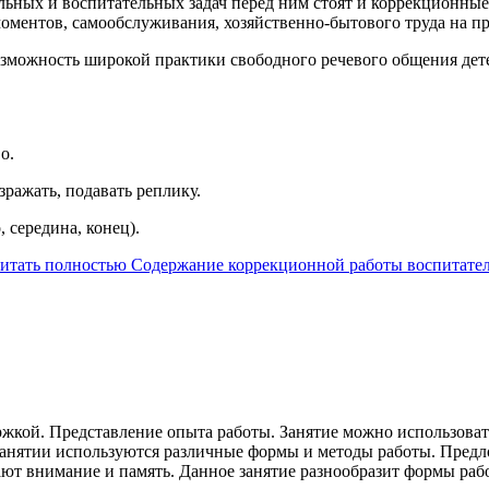
ельных и воспитательных задач перед ним стоят и коррекционные
ментов, самообслуживания, хозяйственно-бытового труда на прир
 возможность широкой практики свободного речевого общения де
о.
зражать, подавать реплику.
 середина, конец).
итать полностью Содержание коррекционной работы воспитател
ержкой. Представление опыта работы. Занятие можно использоват
 занятии используются различные формы и методы работы. Пред
ют внимание и память. Данное занятие разнообразит формы раб