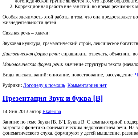
логопедической группе является то, что кроме образоват
Коррекционная работа вне занятий: во время режимных мо
Особая значимость этой работы в том, что она предоставляет
жизнедеятельности детей.
Связная речь – задачи:
Звуковая культура, грамматический строй, лексическое богатств
Диалогическая форма речи:
спрашивать, отвечать, объяснять, во
Монологическая форма речи:
значение структуры текста (начало,
Виды высказываний: описание, повествование, рассуждение.
Ч
Рубрики:
Логопеду в помощь
Комментариев нет
Презентация Звук и буква [В]
14 Янв 2013 автор
Ekaterina
Занятие по теме Звуки [В, В’], Буква В. С компьютерной подд
возраста с фонетико-фонематическим недоразвитием речи. На
фонематического слуха, формируют у детей мышление, развива