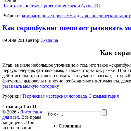
чтению.
Читать полностью Презентация Звук и буква [В]
Рубрики:
компьютерные программы для логопедических занят
Как скрапбукинг помогает развивать 
09 Янв 2013 автор
Ekaterina
Как скра
Итак, вначале небольшое уточнение о том, что такое «скрапбу
первую очередь, фотоальбомы, а также открытки, рамки. При 
действительно, на долгую память. Получается рассказ, котор
фигурные дыроколы и прочие необходимые инструменты, даже 
развивать мелкую моторику
Рубрики:
Творческая мастерская логопеда
3 комментария
Страница 1 из 1
1
© 2026 -
Логопедия
для всех
. Все права
защищены. При
Страницы
использовании