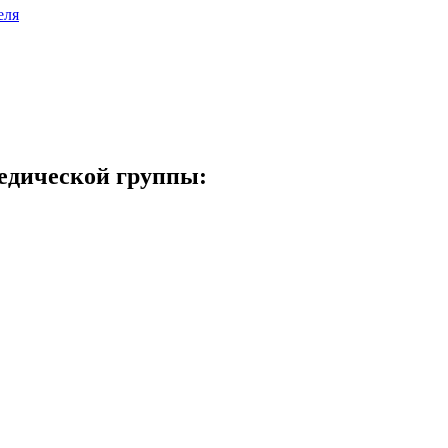
еля
педической группы: