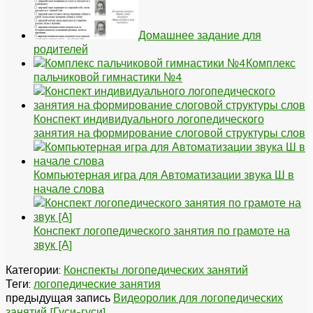
Домашнее задание для
родителей
Комплекс
пальчиковой гимнастики №4
Конспект индивидуального логопедического
занятия на формирование слоговой структуры слов
Компьютерная игра для Автоматизации звука Ш в
начале слова
Конспект логопедического занятия по грамоте на
звук [А]
Категории:
Конспекты логопедических занятий
Теги:
логопедические занятия
предыдущая запись
Видеоролик для логопедических
занятий [Гуси-гуси]