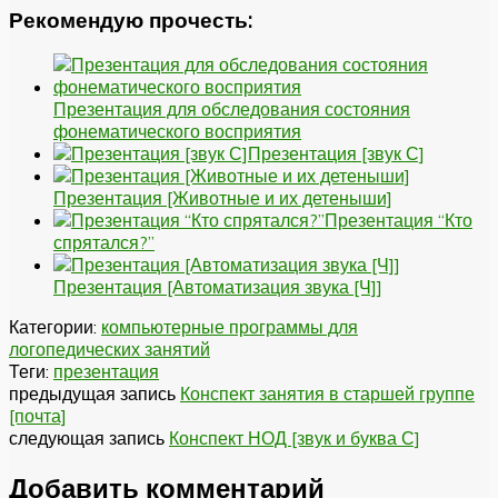
Рекомендую прочесть:
Презентация для обследования состояния
фонематического восприятия
Презентация [звук С]
Презентация [Животные и их детеныши]
Презентация “Кто
спрятался?”
Презентация [Автоматизация звука [Ч]]
Категории:
компьютерные программы для
логопедических занятий
Теги:
презентация
предыдущая запись
Конспект занятия в старшей группе
[почта]
следующая запись
Конспект НОД [звук и буква С]
Добавить комментарий