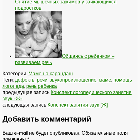
Снятие мышечных зажимов у заикающихся
подростков
Общаясь с ребенком –
развиваем речь
Категории:
Маме на карандаш
Теги:
дефекты речи
,
звукопроизношение
,
маме
,
помощь
логопеда
,
речь ребенка
предыдущая запись
Конспект логопедического занятия
звук «Ж»
следующая запись
Конспект занятия звук [Ж]
Добавить комментарий
Ваш e-mail не будет опубликован.
Обязательные поля
помечены
*