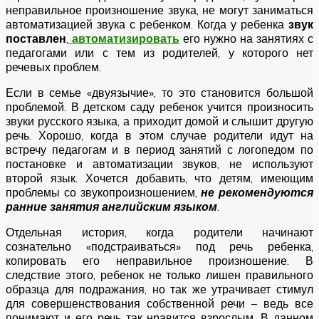
неправильное произношение звука, не могут заниматься
автоматизацией звука с ребенком. Когда у ребенка
звук
поставлен
,
автоматизировать
его нужно на занятиях с
педагогами или с тем из родителей, у которого нет
речевых проблем.
Если в семье «двуязычие», то это становится большой
проблемой. В детском саду ребенок учится произносить
звуки русского языка, а приходит домой и слышит другую
речь. Хорошо, когда в этом случае родители идут на
встречу педагогам и в период занятий с логопедом по
постановке и автоматизации звуков, не используют
второй язык. Хочется добавить, что детям, имеющим
проблемы со звукопроизношением,
не рекомендуются
ранние занятия английским языком
.
Отдельная история, когда родители начинают
сознательно «подстраиваться» под речь ребенка,
копировать его неправильное произношение. В
следствие этого, ребенок не только лишен правильного
образца для подражания, но так же утрачивает стимул
для совершенствования собственной речи – ведь все
понимают и его речь так нравится взрослым. В данном